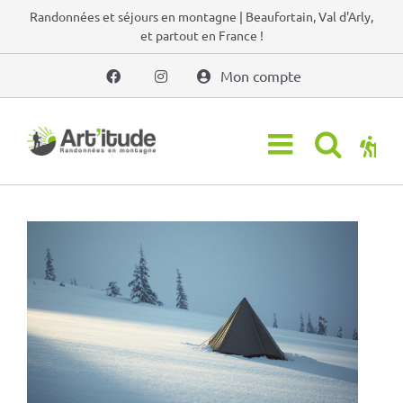
Passer
Randonnées et séjours en montagne | Beaufortain, Val d'Arly,
et partout en France !
au
contenu
Mon compte
Voir
l'image
agrandie