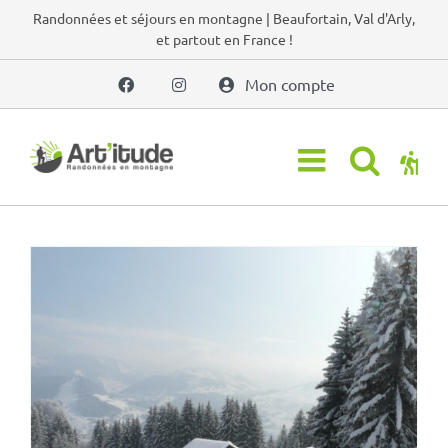
Passer
Randonnées et séjours en montagne | Beaufortain, Val d'Arly,
et partout en France !
au
contenu
Mon compte