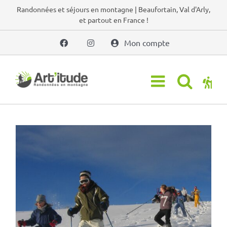
Passer
Randonnées et séjours en montagne | Beaufortain, Val d'Arly,
et partout en France !
au
contenu
Mon compte