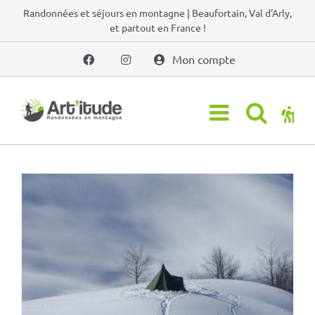
Passer
Randonnées et séjours en montagne | Beaufortain, Val d'Arly,
et partout en France !
au
contenu
Mon compte