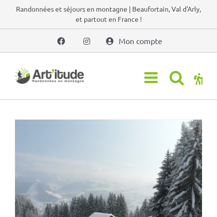
Passer
Randonnées et séjours en montagne | Beaufortain, Val d'Arly,
et partout en France !
au
contenu
Mon compte