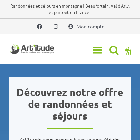
Passer
Randonnées et séjours en montagne | Beaufortain, Val d'Arly,
et partout en France !
au
contenu
Mon compte
Découvrez notre offre
de randonnées et
séjours
Art’titude vous propose hiver comme été des