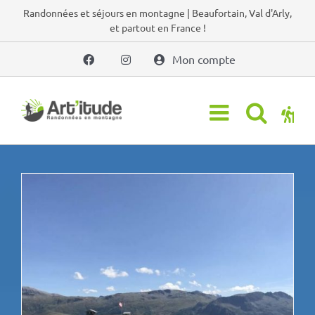
Passer
Randonnées et séjours en montagne | Beaufortain, Val d'Arly,
et partout en France !
au
contenu
Mon compte