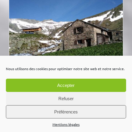
Nous utilisons des cookies pour optimiser notre site web et notre service.
Accepter
Parc National de la Vanoise / Nuit en
refuge
Refuser
Préférences
Mentions légales