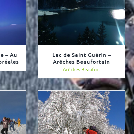
e – Au
Lac de Saint Guérin –
oréales
Arêches Beaufortain
Arêches Beaufort