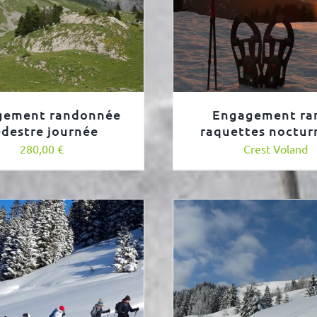
gement randonnée
Engagement ra
destre journée
raquettes noctur
280,00
€
Crest Voland