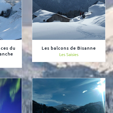
aces du
Les balcons de Bisanne
lanche
Les Saisies