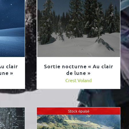
u clair
Sortie nocturne « Au clair
lune »
de lune »
Crest Voland
Stock épuisé