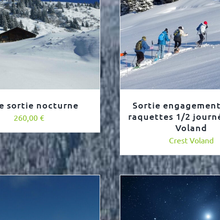
e sortie nocturne
Sortie engagement
raquettes 1/2 journ
260,00
€
Voland
Crest Voland