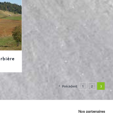
rbière
Précédent
1
2
3
Nos partenaires