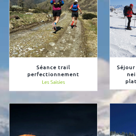
Séance trail
Séjour
perfectionnement
nei
pla
Les Saisies