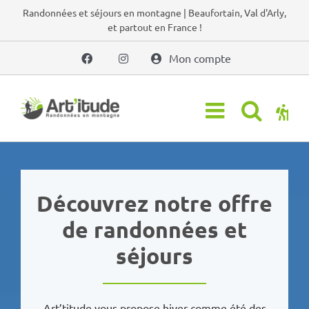
Passer
Randonnées et séjours en montagne | Beaufortain, Val d'Arly,
et partout en France !
au
contenu
Mon compte
Découvrez notre offre
de randonnées et
séjours
Art’titude vous propose hiver comme été des