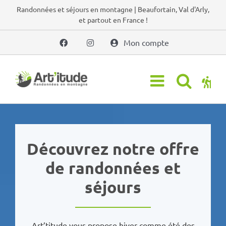
Passer
Randonnées et séjours en montagne | Beaufortain, Val d'Arly,
et partout en France !
au
contenu
Mon compte
Découvrez notre offre
de randonnées et
séjours
Art’titude vous propose hiver comme été des